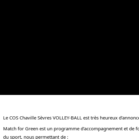
Le COS 
Chaville Sèvres VOLLEY-BALL
 est très heureux d’annon
Match for Green est un programme d’accompagnement et de for
du sport, nous permettant de :