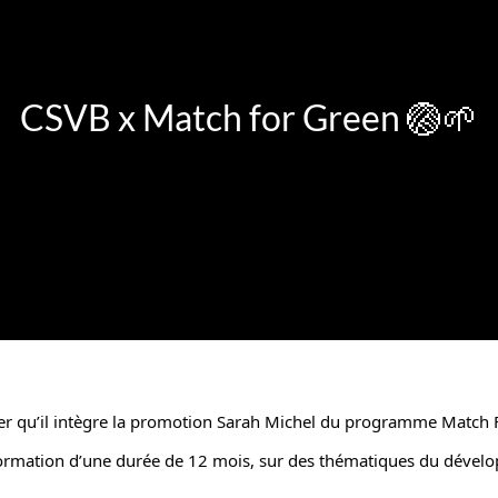
CSVB x Match for Green 🏐🌱
cer qu’il intègre la promotion Sarah Michel du programme 
Match 
mation d’une durée de 12 mois, sur des thématiques du dévelop